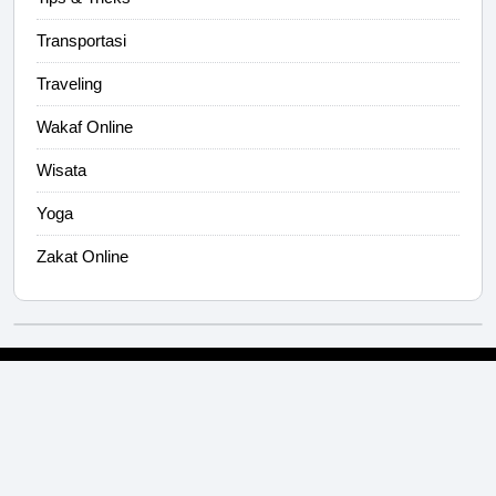
Transportasi
Traveling
Wakaf Online
Wisata
Yoga
Zakat Online
DJ Site
Blogger Serabutan
Idola
FloodLove
Cookies
FYI
RDB
Sejarah Bangsa Indonesia
© 2026 serabutan.