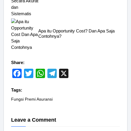
Apa itu Opportunity Cost? Dan Apa Saja
Contohnya?
Share:
F
T
W
T
X
a
wi
h
el
c
tt
at
e
Tags:
e
er
s
gr
Fungsi Premi Asuransi
b
A
a
o
p
m
Leave a Comment
o
p