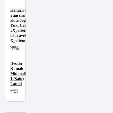
Kangen Sama
Suasana Malam
Kota Jogja?
Yuk, Cek
#XperienceSeru
di Traveloka
Xperience
October
12, 2019
Desain
Rumah
Minimalis
1 (Satu)
Lantai
January
7, 2017