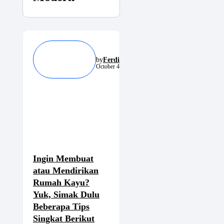
by
Ferdinand
October 4, 2024
Ingin Membuat
atau Mendirikan
Rumah Kayu?
Yuk, Simak Dulu
Beberapa Tips
Singkat Berikut