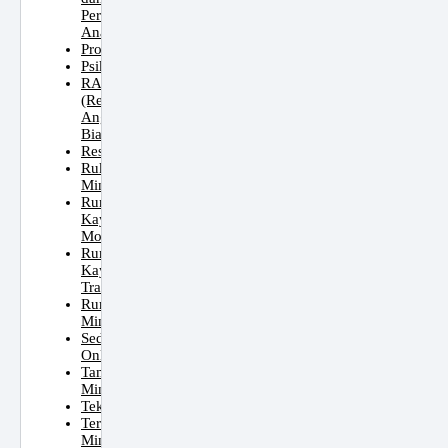
Perkembangan
Anak
Property
Psikologi
RAB
(Rencana
Anggaran
Biaya)
Resep
Ruko
Minimalis
Rumah
Kayu
Modern
Rumah
Kayu
Tradisional
Rumah
Minimalis
Sedekah
Online
Taman
Minimalis
Teknologi
Teras
Minimalis