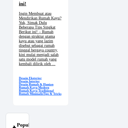
ini!
Ingin Membuat atau
Mendirikan Rumah Kayu?
Yuk, Simak Dulu
Beberapa Tips Singkat
Berikut ini! – Rumah
dengan struktur utama
kayu atau yang lazim
disebut sebagai rumah
tinggal bergaya country,
kini mulai menjadi salah
satu model rumah yang
kembali dilirik oleh ...
Desain Eksterior
Desain Interior
Desain Rumah & Hunian
Rumah Kayu Modern
Rumah Kayu Tradisional
Rumah Minimalis
Tips & Tricks
Popular