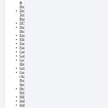
&
Hunian
Desain
Teras
Rumah
DIY
Dunia
Hewan
Fashion
Film
Finansial
Furniture
Gadget
Game
Gaya
Hidup
Genset
Gudang
(Areal
Penyimpanan
Sementara)
Hewan
Peliharaan
Hiburan
Indonesia
Industri