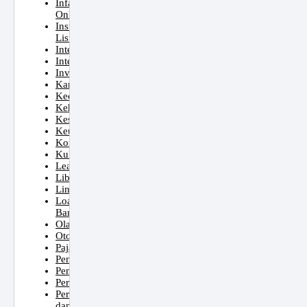
Infaq
Online
Instalasi
Listrik
Internasional
Internet
Investasi
Karir
Kecantikan
Kehamilan
Kesehatan
Keuangan
Konstruksi
Kuliner
Learn
Liburan
Lingkungan
Load
Bank
Olahraga
Otomotif
Pajak
Pendidikan
Pengembang
Perhiasan
Pertumbuhan
dan