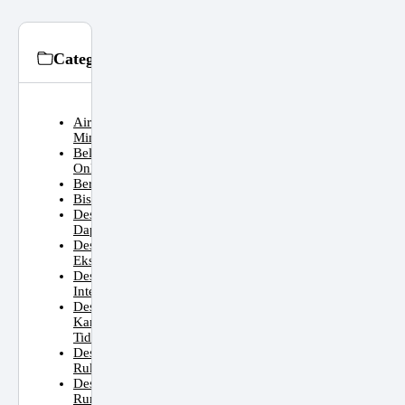
Categories
Air
Minum
Belanja
Online
Bersepeda
Bisnis
Desain
Dapur
Desain
Eksterior
Desain
Interior
Desain
Kamar
Tidur
Desain
Ruko
Desain
Rumah