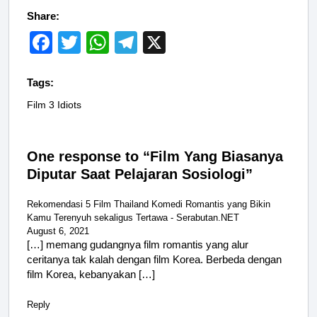
Share:
F
T
W
T
X
a
wi
h
el
c
tt
at
e
Tags:
e
er
s
gr
Film 3 Idiots
b
A
a
o
p
m
One response to “Film Yang Biasanya
o
p
Diputar Saat Pelajaran Sosiologi”
k
Rekomendasi 5 Film Thailand Komedi Romantis yang Bikin
Kamu Terenyuh sekaligus Tertawa - Serabutan.NET
August 6, 2021
[…] memang gudangnya film romantis yang alur
ceritanya tak kalah dengan film Korea. Berbeda dengan
film Korea, kebanyakan […]
Reply