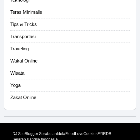
Teras Minimalis
Tips & Tricks
Transportasi
Traveling
Wakaf Online
Wisata
Yoga
Zakat Online
DJ Site
Blogger Serabutan
Idola
FloodLove
Cookies
FYI
RDB
Sejarah Bangsa Indonesia