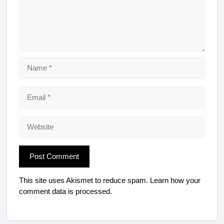
Name
Email
Website
This site uses Akismet to reduce spam.
Learn how your
comment data is processed.