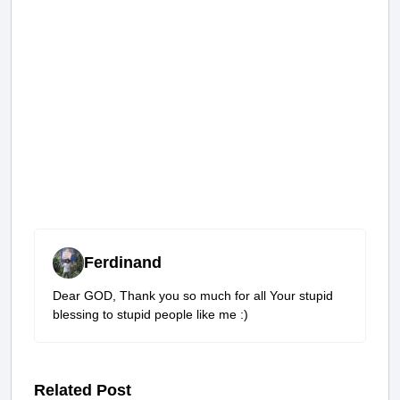
Ferdinand
Dear GOD, Thank you so much for all Your stupid
blessing to stupid people like me :)
Related Post