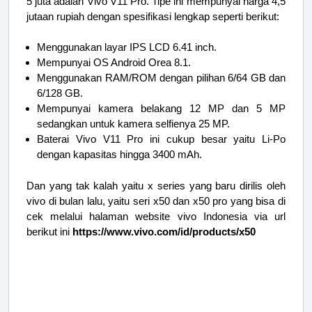
5 juta adalah Vivo V11 Pro. Tipe ini mempunyai harga 4,5
jutaan rupiah dengan spesifikasi lengkap seperti berikut:
Menggunakan layar IPS LCD 6.41 inch.
Mempunyai OS Android Orea 8.1.
Menggunakan RAM/ROM dengan pilihan 6/64 GB dan
6/128 GB.
Mempunyai kamera belakang 12 MP dan 5 MP
sedangkan untuk kamera selfienya 25 MP.
Baterai Vivo V11 Pro ini cukup besar yaitu Li-Po
dengan kapasitas hingga 3400 mAh.
Dan yang tak kalah yaitu x series yang baru dirilis oleh
vivo di bulan lalu, yaitu seri x50 dan x50 pro yang bisa di
cek melalui halaman website vivo Indonesia via url
berikut ini
https://www.vivo.com/id/products/x50