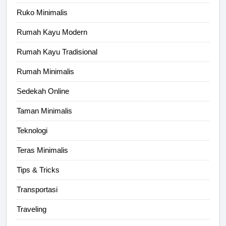
Ruko Minimalis
Rumah Kayu Modern
Rumah Kayu Tradisional
Rumah Minimalis
Sedekah Online
Taman Minimalis
Teknologi
Teras Minimalis
Tips & Tricks
Transportasi
Traveling