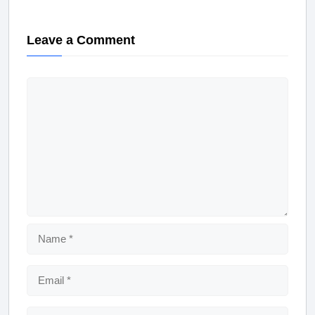
b
A
a
o
p
m
Leave a Comment
o
p
k
Comment
Name
Email
Website