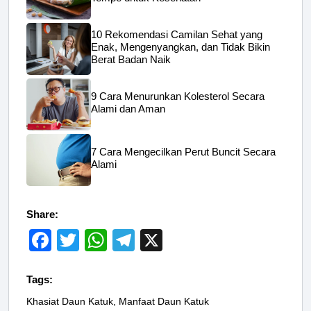
10 Rekomendasi Camilan Sehat yang
Enak, Mengenyangkan, dan Tidak Bikin
Berat Badan Naik
9 Cara Menurunkan Kolesterol Secara
Alami dan Aman
7 Cara Mengecilkan Perut Buncit Secara
Alami
Share:
F
T
W
T
X
a
wi
h
el
c
tt
at
e
Tags:
e
er
s
gr
Khasiat Daun Katuk
, 
Manfaat Daun Katuk