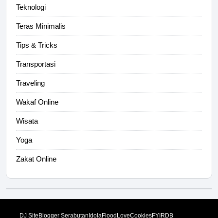
Teknologi
Teras Minimalis
Tips & Tricks
Transportasi
Traveling
Wakaf Online
Wisata
Yoga
Zakat Online
DJ Site
Blogger Serabutan
Idola
FloodLove
Cookies
FYI
RDB