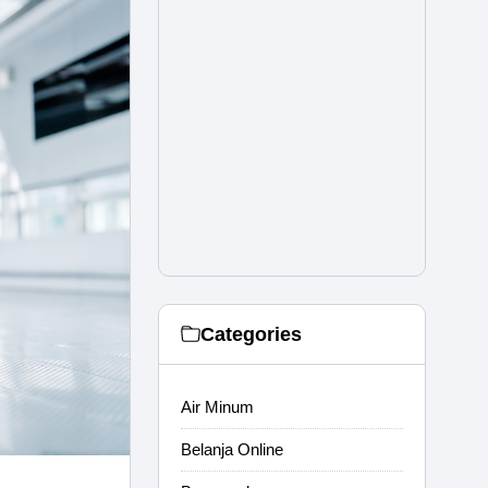
Categories
Air Minum
Belanja Online