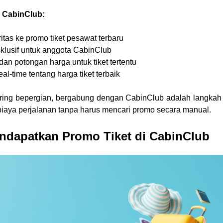
 CabinClub:
itas ke promo tiket pesawat terbaru
klusif untuk anggota CabinClub
an potongan harga untuk tiket tertentu
real-time tentang harga tiket terbaik
ring bepergian, bergabung dengan CabinClub adalah langkah
aya perjalanan tanpa harus mencari promo secara manual.
ndapatkan Promo Tiket di CabinClub