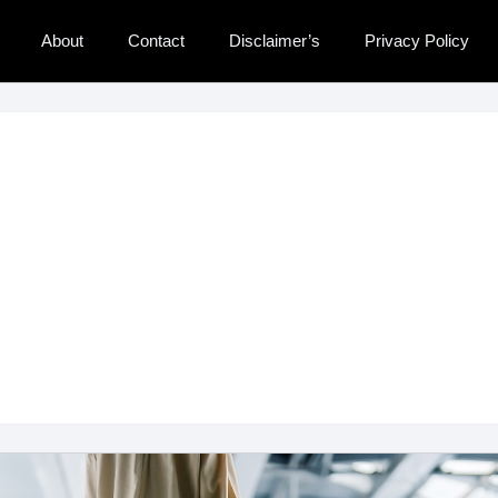
About
Contact
Disclaimer’s
Privacy Policy