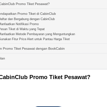
 CabinClub Promo Tiket Pesawat?
ndapatkan Promo Tiket di CabinClub
Daftar dan Bergabung dengan CabinClub
Manfaatkan Notifikasi Promo
Pesan Tiket di Waktu yang Tepat
Manfaatkan Metode Pembayaran yang Menguntungkan
Gunakan Fitur Price Alert untuk Pantau Harga Tiket
n Promo Tiket Pesawat dengan BookCabin
lan
 CabinClub Promo Tiket Pesawat?