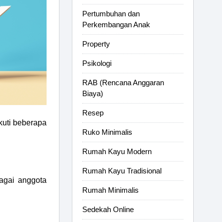
Pertumbuhan dan
Perkembangan Anak
Property
Psikologi
RAB (Rencana Anggaran
Biaya)
Resep
kuti beberapa
Ruko Minimalis
Rumah Kayu Modern
Rumah Kayu Tradisional
agai anggota
Rumah Minimalis
Sedekah Online