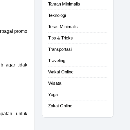
Taman Minimalis
Teknologi
Teras Minimalis
erbagai promo
Tips & Tricks
Transportasi
Traveling
ub agar tidak
Wakaf Online
Wisata
Yoga
Zakat Online
mpatan untuk