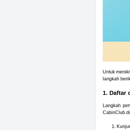
Untuk menikm
langkah berik
1. Daftar
Langkah per
CabinClub d
Kunjun