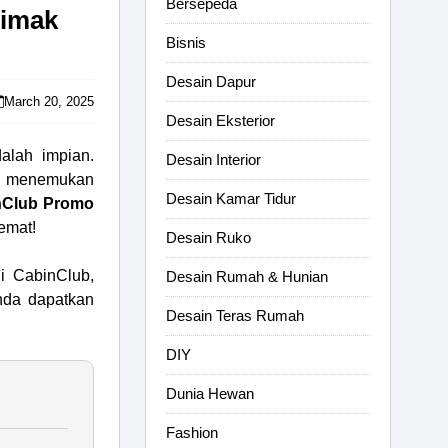
Bersepeda
Simak
Bisnis
Desain Dapur
March 20, 2025
Desain Eksterior
alah impian.
Desain Interior
tan menemukan
Desain Kamar Tidur
nClub Promo
emat!
Desain Ruko
i CabinClub,
Desain Rumah & Hunian
Anda dapatkan
Desain Teras Rumah
DIY
Dunia Hewan
Fashion