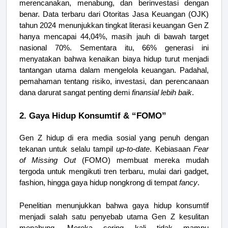
merencanakan, menabung, dan berinvestasi dengan
benar. Data terbaru dari Otoritas Jasa Keuangan (OJK)
tahun 2024 menunjukkan tingkat literasi keuangan Gen Z
hanya mencapai 44,04%, masih jauh di bawah target
nasional 70%. Sementara itu, 66% generasi ini
menyatakan bahwa kenaikan biaya hidup turut menjadi
tantangan utama dalam mengelola keuangan. Padahal,
pemahaman tentang risiko, investasi, dan perencanaan
dana darurat sangat penting demi
finansial lebih baik
.
2. Gaya Hidup Konsumtif & “FOMO”
Gen Z hidup di era media sosial yang penuh dengan
tekanan untuk selalu tampil
up-to-date
. Kebiasaan
Fear
of Missing Out
(FOMO) membuat mereka mudah
tergoda untuk mengikuti tren terbaru, mulai dari gadget,
fashion, hingga gaya hidup nongkrong di tempat
fancy
.
Penelitian menunjukkan bahwa gaya hidup konsumtif
menjadi salah satu penyebab utama Gen Z kesulitan
menabung. Mereka sering kali tidak mampu