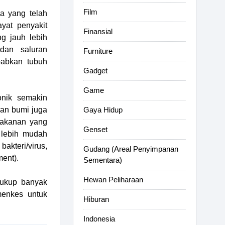
Film
a yang telah
yat penyakit
Finansial
g jauh lebih
dan saluran
Furniture
babkan tubuh
Gadget
Game
onik semakin
an bumi juga
Gaya Hidup
makanan yang
Genset
i lebih mudah
bakteri/virus,
Gudang (Areal Penyimpanan
ment).
Sementara)
Hewan Peliharaan
cukup banyak
menkes untuk
Hiburan
Indonesia