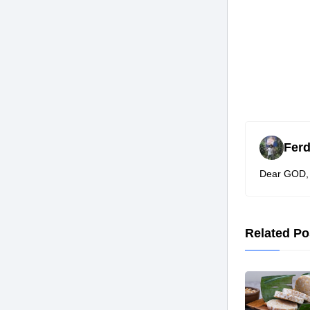
Fer
Dear GOD, T
Related Po