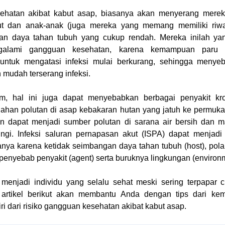
ehatan akibat kabut asap, biasanya akan menyerang merek
jut dan anak-anak (juga mereka yang memang memiliki riwa
gan daya tahan tubuh yang cukup rendah. Mereka inilah yan
galami gangguan kesehatan, karena kemampuan paru 
untuk mengatasi infeksi mulai berkurang, sehingga menye
 mudah terserang infeksi.
, hal ini juga dapat menyebabkan berbagai penyakit kr
ahan polutan di asap kebakaran hutan yang jatuh ke permuka
n dapat menjadi sumber polutan di sarana air bersih dan 
dungi. Infeksi saluran pernapasan akut (ISPA) dapat menjad
anya karena ketidak seimbangan daya tahan tubuh (host), pola 
n penyebab penyakit (agent) serta buruknya lingkungan (environ
 menjadi individu yang selalu sehat meski sering terpapar 
 artikel berikut akan membantu Anda dengan tips dari ke
ri dari risiko gangguan kesehatan akibat kabut asap.