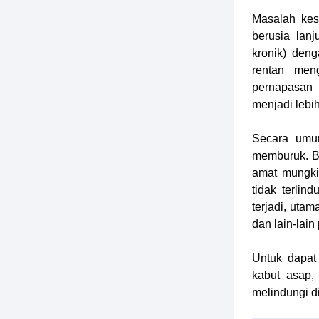
Masalah kes
berusia lan
kronik) den
rentan men
pernapasan 
menjadi lebih
Secara umum
memburuk. B
amat mungki
tidak terlin
terjadi, utam
dan lain-lai
Untuk dapat
kabut asap,
melindungi di