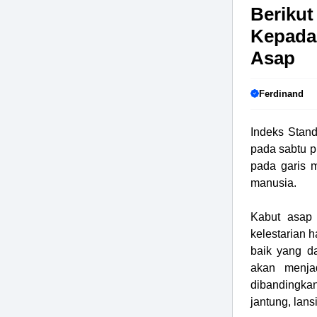
Berikut
Kepada
Asap
Ferdinand
Indeks Stan
pada sabtu p
pada garis m
manusia.
Kabut asap 
kelestarian 
baik yang da
akan menja
dibandingka
jantung, lans