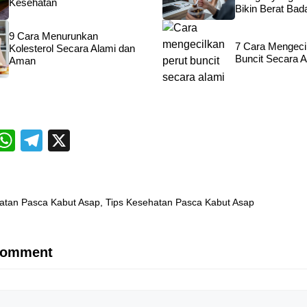
Kesehatan
Bikin Berat Bad
9 Cara Menurunkan
7 Cara Mengeci
Kolesterol Secara Alami dan
Buncit Secara A
Aman
T
W
T
X
i
h
el
at
e
r
s
gr
atan Pasca Kabut Asap
, 
Tips Kesehatan Pasca Kabut Asap
A
a
p
m
Comment
p