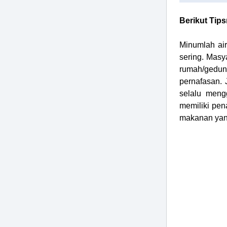
Berikut Tips
Minumlah ai
sering. Masy
rumah/gedun
pernafasan. 
selalu meng
memiliki pe
makanan yang