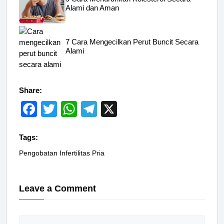
Alami dan Aman
7 Cara Mengecilkan Perut Buncit Secara
Alami
Share:
F
T
W
T
X
a
wi
h
el
c
tt
at
e
Tags:
e
er
s
gr
Pengobatan Infertilitas Pria
b
A
a
o
p
m
Leave a Comment
o
p
k
Comment