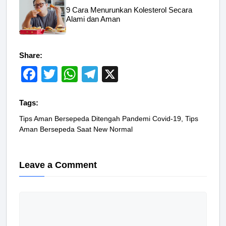
9 Cara Menurunkan Kolesterol Secara
Alami dan Aman
Share:
F
T
W
T
X
a
wi
h
el
c
tt
at
e
Tags:
e
er
s
gr
Tips Aman Bersepeda Ditengah Pandemi Covid-19
, 
Tips
Aman Bersepeda Saat New Normal
b
A
a
o
p
m
Leave a Comment
o
p
k
Comment